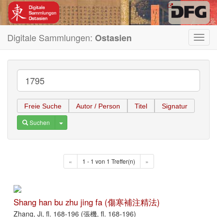
Digitale Sammlungen:
Ostasien
Toggl
navig
Freie Suche
Autor / Person
Titel
Signatur
Toggle Dropdown
Suchen
«
1 - 1 von 1 Treffer(n)
»
Shang han bu zhu jing fa (傷寒補注精法)
Zhang, Ji, fl. 168-196 (張機, fl. 168-196)