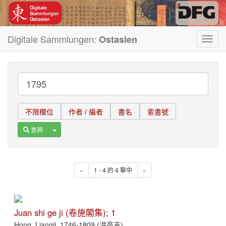
Digitale Sammlungen:
Ostasien
Toggl
navig
不限欄位
作者 / 編者
書名
索書號
Toggle Dropdown
查詢
«
1 - 4 的 4 擊中
»
Juan shi ge ji (卷施閣集); 1
Hong, Liangji, 1746-1809 (洪亮吉)