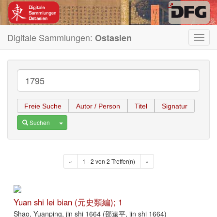
Digitale Sammlungen:
Ostasien
Toggl
navig
Freie Suche
Autor / Person
Titel
Signatur
Toggle Dropdown
Suchen
«
1 - 2 von 2 Treffer(n)
»
Yuan shi lei bian (元史類編); 1
Shao, Yuanping, jin shi 1664 (邵遠平, jin shi 1664)