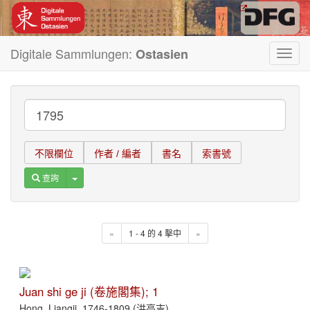
Digitale Sammlungen:
Ostasien
Toggl
navig
不限欄位
作者 / 編者
書名
索書號
Toggle Dropdown
查詢
«
1 - 4 的 4 擊中
»
Juan shi ge ji (卷施閣集); 1
Hong, Liangji, 1746-1809 (洪亮吉)