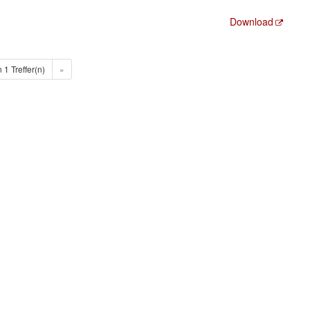
Download
n 1 Treffer(n)
»