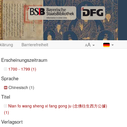
A
klärung
Barrierefreiheit
A
Erscheinungszeitraum
1700 - 1799 (1)
Sprache
ropdown
Chinesisch (1)
Titel
Nian fo wang sheng xi fang gong ju (念佛往生西方公據)
(1)
Verlagsort