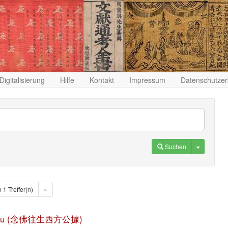
Digitalisierung
Hilfe
Kontakt
Impressum
Datenschutzer
Toggle D
Suchen
n 1 Treffer(n)
»
gong ju (念佛往生西方公據)