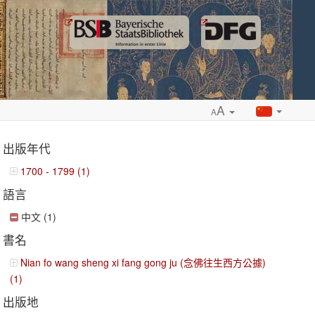
A
A
出版年代
1700 - 1799 (1)
語言
ropdown
中文 (1)
書名
Nian fo wang sheng xi fang gong ju (念佛往生西方公據)
(1)
出版地