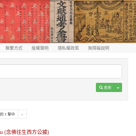
聯繫方式
版權聲明
隱私權政策
無障礙說明
Toggle D
查詢
1 的 1 擊中
»
gong ju (念佛往生西方公據)