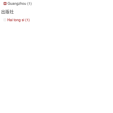
Guangzhou (1)
出版社
Hai tong si (1)