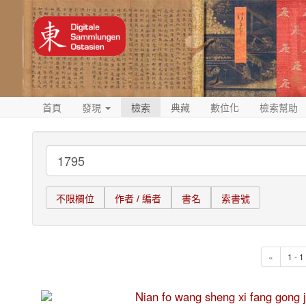
首頁
發現
檢索
典藏
數位化
檢索幫助
不限欄位
作者 / 編者
書名
索書號
«
1 - 
Nian fo wang sheng xi fang 