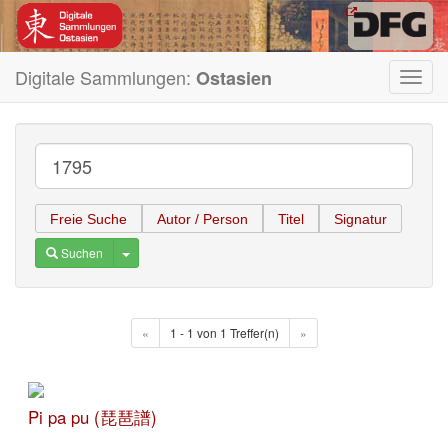
Digitale Sammlungen:
Ostasien
Toggl
navig
Freie Suche
Autor / Person
Titel
Signatur
Toggle Dropdown
Suchen
«
1 - 1 von 1 Treffer(n)
»
Pi pa pu (琵琶譜)