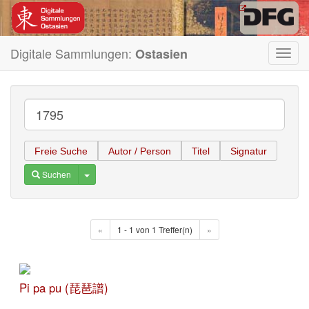
Digitale Sammlungen:
Ostasien
Toggl
navig
Freie Suche
Autor / Person
Titel
Signatur
Toggle Dropdown
Suchen
«
1 - 1 von 1 Treffer(n)
»
Pi pa pu (琵琶譜)