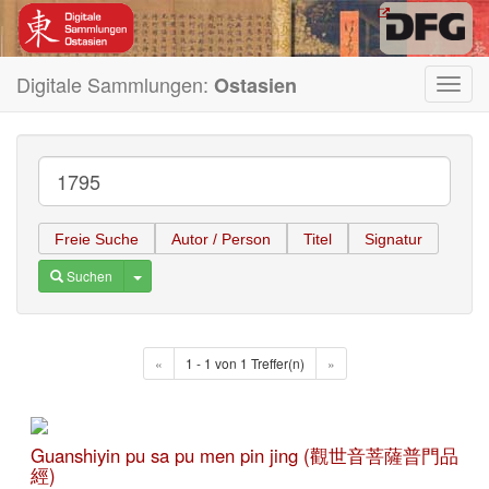
Digitale Sammlungen:
Ostasien
Toggl
navig
Freie Suche
Autor / Person
Titel
Signatur
Toggle Dropdown
Suchen
«
1 - 1 von 1 Treffer(n)
»
Guanshiyin pu sa pu men pin jing (觀世音菩薩普門品
經)