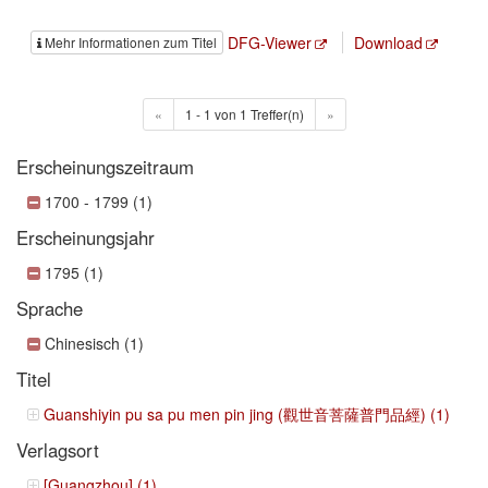
DFG-Viewer
Download
Mehr Informationen zum Titel
«
1 - 1 von 1 Treffer(n)
»
Erscheinungszeitraum
1700 - 1799 (1)
Erscheinungsjahr
1795 (1)
Sprache
Chinesisch (1)
Titel
Guanshiyin pu sa pu men pin jing (觀世音菩薩普門品經) (1)
Verlagsort
[Guangzhou] (1)