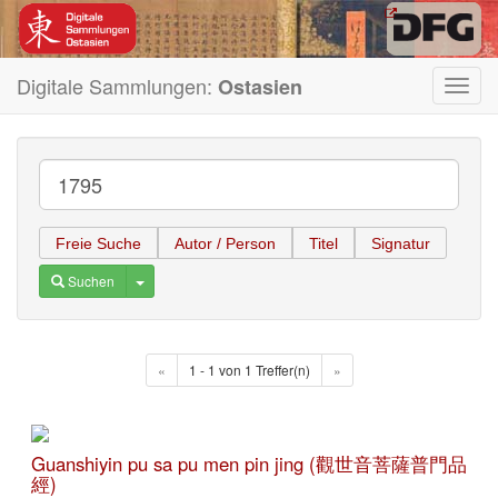
Digitale Sammlungen:
Ostasien
Toggl
navig
Freie Suche
Autor / Person
Titel
Signatur
Toggle Dropdown
Suchen
«
1 - 1 von 1 Treffer(n)
»
Guanshiyin pu sa pu men pin jing (觀世音菩薩普門品
經)