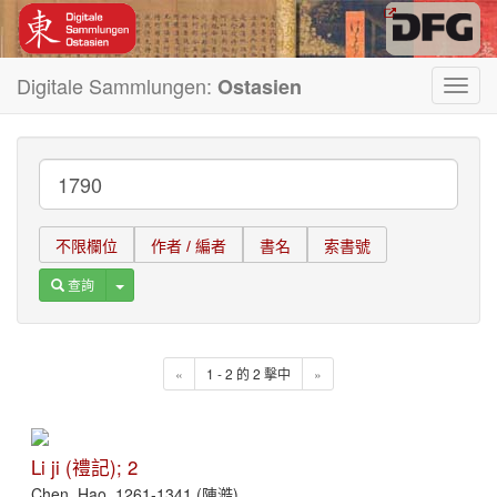
Digitale Sammlungen:
Ostasien
Toggl
navig
不限欄位
作者 / 編者
書名
索書號
Toggle Dropdown
查詢
«
1 - 2 的 2 擊中
»
Li ji (禮記); 2
Chen, Hao, 1261-1341 (陳澔)