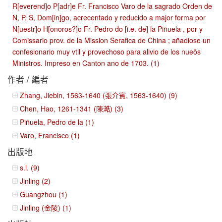
R[everend]o P[adr]e Fr. Francisco Varo de la sagrado Orden de
N, P, S, Dom[in]go, acrecentado y reducido a major forma por
N[uestr]o H[onoros?]o Fr. Pedro do [i.e. de] la Piñuela , por y
Comissario prov. de la Mission Serafica de China ; añadiose un
confesionario muy vtil y provechoso para alivio de los nueõs
Ministros. Impreso en Canton ano de 1703. (1)
作者 / 編者
Zhang, Jiebin, 1563-1640 (張介賓, 1563-1640) (9)
Chen, Hao, 1261-1341 (陳澔) (3)
Piñuela, Pedro de la (1)
Varo, Francisco (1)
出版地
s.l. (9)
Jinling (2)
Guangzhou (1)
Jinling (金陵) (1)