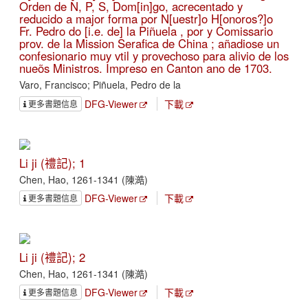
Orden de N, P, S, Dom[in]go, acrecentado y
reducido a major forma por N[uestr]o H[onoros?]o
Fr. Pedro do [i.e. de] la Piñuela , por y Comissario
prov. de la Mission Serafica de China ; añadiose un
confesionario muy vtil y provechoso para alivio de los
nueõs Ministros. Impreso en Canton ano de 1703.
Varo, Francisco; Piñuela, Pedro de la
DFG-Viewer
下載
更多書題信息
Li ji (禮記); 1
Chen, Hao, 1261-1341 (陳澔)
DFG-Viewer
下載
更多書題信息
Li ji (禮記); 2
Chen, Hao, 1261-1341 (陳澔)
DFG-Viewer
下載
更多書題信息