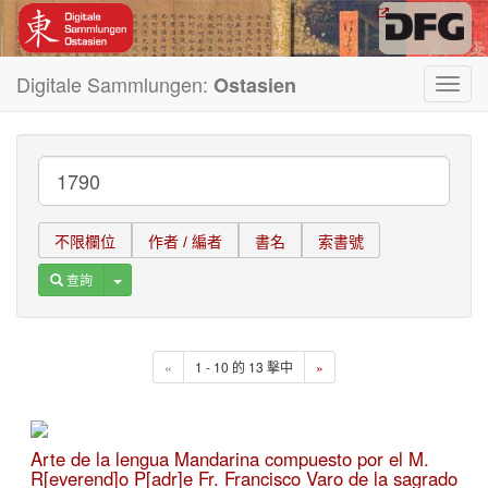
Digitale Sammlungen:
Ostasien
Toggl
navig
不限欄位
作者 / 編者
書名
索書號
Toggle Dropdown
查詢
«
1 - 10 的 13 擊中
»
Arte de la lengua Mandarina compuesto por el M.
R[everend]o P[adr]e Fr. Francisco Varo de la sagrado