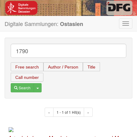
Digitale Sammlungen:
Ostasien
Toggl
navig
Free search
Author / Person
Title
Call number
Toggle Dropdown
Search
«
1 - 1 of 1 Hit(s)
»