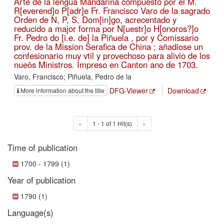
Arte de la lengua Mandarina compuesto por el M.
R[everend]o P[adr]e Fr. Francisco Varo de la sagrado
Orden de N, P, S, Dom[in]go, acrecentado y
reducido a major forma por N[uestr]o H[onoros?]o
Fr. Pedro do [i.e. de] la Piñuela , por y Comissario
prov. de la Mission Serafica de China ; añadiose un
confesionario muy vtil y provechoso para alivio de los
nueõs Ministros. Impreso en Canton ano de 1703.
Varo, Francisco; Piñuela, Pedro de la
DFG-Viewer
Download
More information about the title
«
1 - 1 of 1 Hit(s)
»
Time of publication
1700 - 1799 (1)
Year of publication
1790 (1)
Language(s)