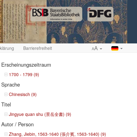
A
klärung
Barrierefreiheit
A
Erscheinungszeitraum
1700 - 1799 (9)
Sprache
ropdown
Chinesisch (9)
Titel
Jingyue quan shu (景岳全書) (9)
Autor / Person
Zhang, Jiebin, 1563-1640 (張介賓, 1563-1640) (9)