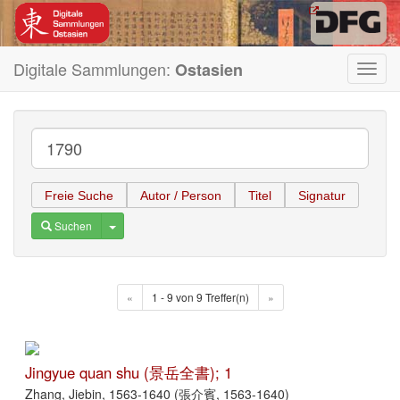
Digitale Sammlungen:
Ostasien
Toggl
navig
Freie Suche
Autor / Person
Titel
Signatur
Toggle Dropdown
Suchen
«
1 - 9 von 9 Treffer(n)
»
Jingyue quan shu (景岳全書); 1
Zhang, Jiebin, 1563-1640 (張介賓, 1563-1640)