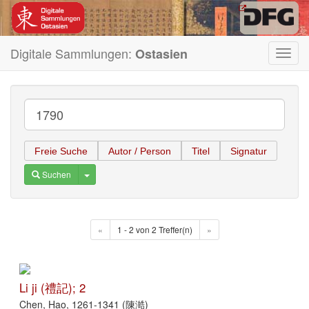
Digitale Sammlungen:
Ostasien
Toggl
navig
Freie Suche
Autor / Person
Titel
Signatur
Toggle Dropdown
Suchen
«
1 - 2 von 2 Treffer(n)
»
Li ji (禮記); 2
Chen, Hao, 1261-1341 (陳澔)