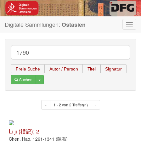
Digitale Sammlungen:
Ostasien
Toggl
navig
Freie Suche
Autor / Person
Titel
Signatur
Toggle Dropdown
Suchen
«
1 - 2 von 2 Treffer(n)
»
Li ji (禮記); 2
Chen, Hao, 1261-1341 (陳澔)