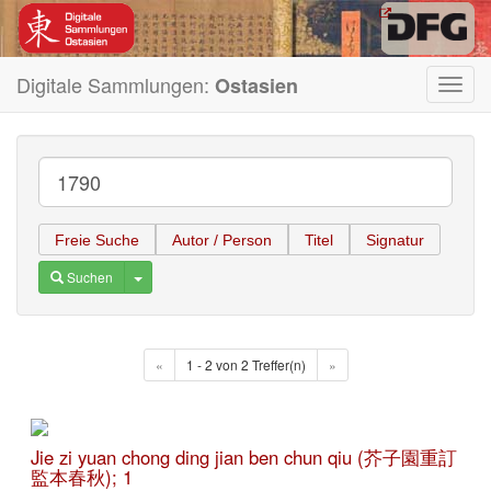
Digitale Sammlungen:
Ostasien
Toggl
navig
Freie Suche
Autor / Person
Titel
Signatur
Toggle Dropdown
Suchen
«
1 - 2 von 2 Treffer(n)
»
Jie zi yuan chong ding jian ben chun qiu (芥子園重訂
監本春秋); 1