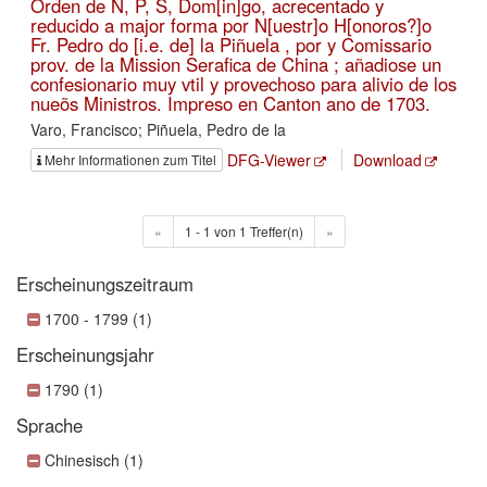
Orden de N, P, S, Dom[in]go, acrecentado y
reducido a major forma por N[uestr]o H[onoros?]o
Fr. Pedro do [i.e. de] la Piñuela , por y Comissario
prov. de la Mission Serafica de China ; añadiose un
confesionario muy vtil y provechoso para alivio de los
nueõs Ministros. Impreso en Canton ano de 1703.
Varo, Francisco; Piñuela, Pedro de la
DFG-Viewer
Download
Mehr Informationen zum Titel
«
1 - 1 von 1 Treffer(n)
»
Erscheinungszeitraum
1700 - 1799 (1)
Erscheinungsjahr
1790 (1)
Sprache
Chinesisch (1)