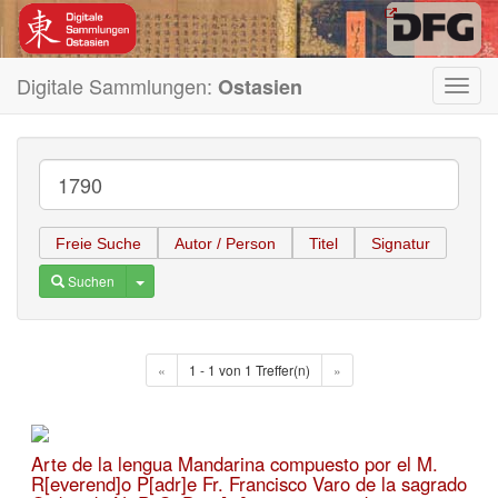
Digitale Sammlungen:
Ostasien
Toggl
navig
Freie Suche
Autor / Person
Titel
Signatur
Toggle Dropdown
Suchen
«
1 - 1 von 1 Treffer(n)
»
Arte de la lengua Mandarina compuesto por el M.
R[everend]o P[adr]e Fr. Francisco Varo de la sagrado