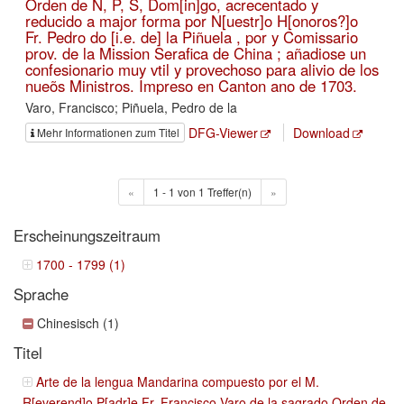
Orden de N, P, S, Dom[in]go, acrecentado y
reducido a major forma por N[uestr]o H[onoros?]o
Fr. Pedro do [i.e. de] la Piñuela , por y Comissario
prov. de la Mission Serafica de China ; añadiose un
confesionario muy vtil y provechoso para alivio de los
nueõs Ministros. Impreso en Canton ano de 1703.
Varo, Francisco; Piñuela, Pedro de la
DFG-Viewer
Download
Mehr Informationen zum Titel
«
1 - 1 von 1 Treffer(n)
»
Erscheinungszeitraum
1700 - 1799 (1)
Sprache
Chinesisch (1)
Titel
Arte de la lengua Mandarina compuesto por el M.
R[everend]o P[adr]e Fr. Francisco Varo de la sagrado Orden de