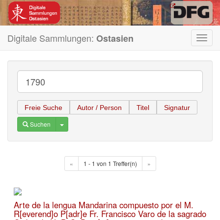
Digitale Sammlungen:
Ostasien
Toggl
navig
Freie Suche
Autor / Person
Titel
Signatur
Toggle Dropdown
Suchen
«
1 - 1 von 1 Treffer(n)
»
Arte de la lengua Mandarina compuesto por el M.
R[everend]o P[adr]e Fr. Francisco Varo de la sagrado