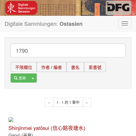
Digitale Sammlungen:
Ostasien
Toggl
navig
不限欄位
作者 / 編者
書名
索書號
Toggle Dropdown
查詢
«
1 - 1 的 1 擊中
»
Shinjinmei yatōsui (信心銘夜塘水)
Garyū (画竜)