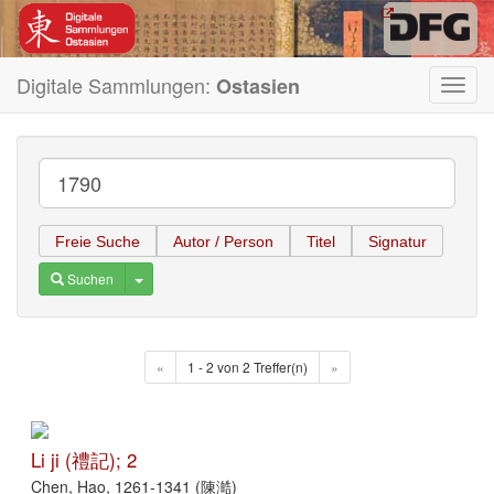
Digitale Sammlungen:
Ostasien
Toggl
navig
Freie Suche
Autor / Person
Titel
Signatur
Toggle Dropdown
Suchen
«
1 - 2 von 2 Treffer(n)
»
Li ji (禮記); 2
Chen, Hao, 1261-1341 (陳澔)