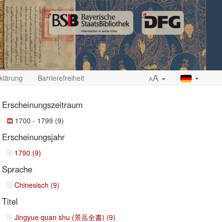
A
klärung
Barrierefreiheit
A
Erscheinungszeitraum
1700 - 1799 (9)
Erscheinungsjahr
ropdown
1790 (9)
Sprache
Chinesisch (9)
Titel
Jingyue quan shu (景岳全書) (9)