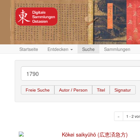
Startseite
Entdecken
Suche
Sammlungen
Freie Suche
Autor / Person
Titel
Signatur
«
1 - 2 vo
Kōkei saikyūhō (広恵済急方)