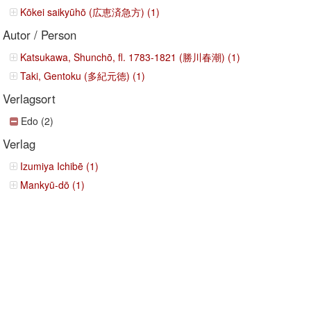
Kōkei saikyūhō (広恵済急方) (1)
Autor / Person
Katsukawa, Shunchō, fl. 1783-1821 (勝川春潮) (1)
Taki, Gentoku (多紀元徳) (1)
Verlagsort
Edo (2)
Verlag
Izumiya Ichibē (1)
Mankyū-dō (1)