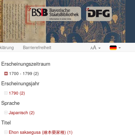
A
klärung
Barrierefreiheit
A
Erscheinungszeitraum
1700 - 1799 (2)
Erscheinungsjahr
ropdown
1790 (2)
Sprache
Japanisch (2)
Titel
Ehon sakaegusa (繪本榮家種) (1)