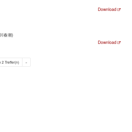
Download
 (勝川春潮)
Download
n 2 Treffer(n)
»