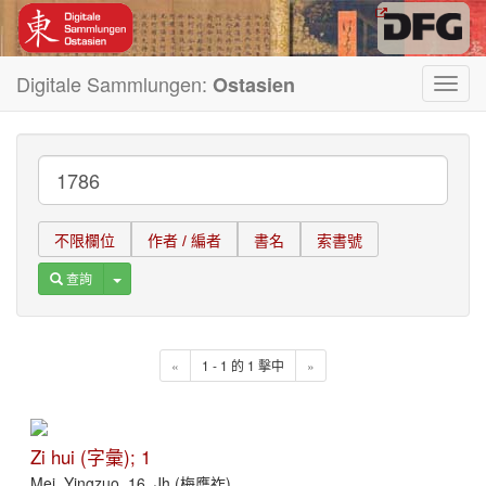
Digitale Sammlungen:
Ostasien
Toggl
navig
不限欄位
作者 / 編者
書名
索書號
Toggle Dropdown
查詢
«
1 - 1 的 1 擊中
»
Zi hui (字彙); 1
Mei, Yingzuo, 16. Jh (梅膺祚)