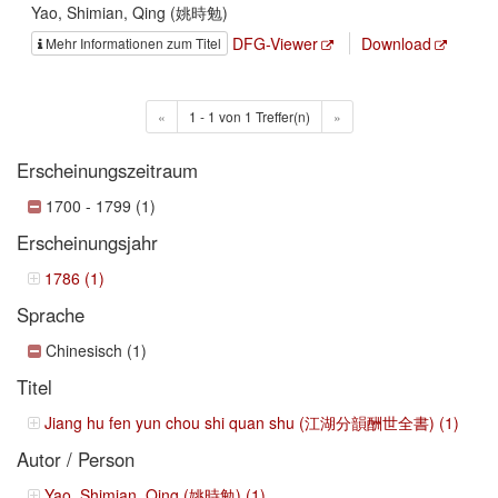
Yao, Shimian, Qing (姚時勉)
DFG-Viewer
Download
Mehr Informationen zum Titel
«
1 - 1 von 1 Treffer(n)
»
Erscheinungszeitraum
1700 - 1799 (1)
Erscheinungsjahr
1786 (1)
Sprache
Chinesisch (1)
Titel
Jiang hu fen yun chou shi quan shu (江湖分韻酬世全書) (1)
Autor / Person
Yao, Shimian, Qing (姚時勉) (1)