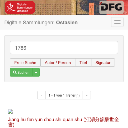
Digitale Sammlungen:
Ostasien
Toggl
navig
Freie Suche
Autor / Person
Titel
Signatur
Toggle Dropdown
Suchen
«
1 - 1 von 1 Treffer(n)
»
Jiang hu fen yun chou shi quan shu (江湖分韻酬世全
書)