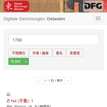
Digitale Sammlungen:
Ostasien
Toggl
navig
不限欄位
作者 / 編者
書名
索書號
Toggle Dropdown
查詢
«
1 - 1 的 1 擊中
»
Zi hui (字彙); 1
Mei, Yingzuo, 16. Jh (梅膺祚)