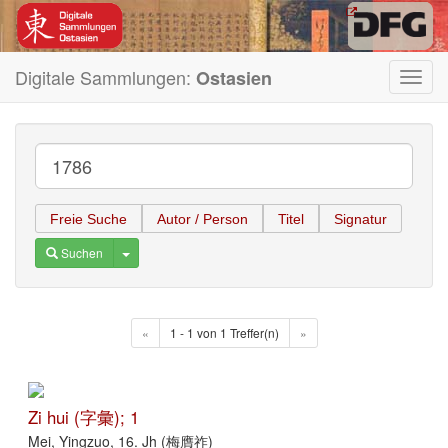
Digitale Sammlungen:
Ostasien
Toggl
navig
Freie Suche
Autor / Person
Titel
Signatur
Toggle Dropdown
Suchen
«
1 - 1 von 1 Treffer(n)
»
Zi hui (字彙); 1
Mei, Yingzuo, 16. Jh (梅膺祚)