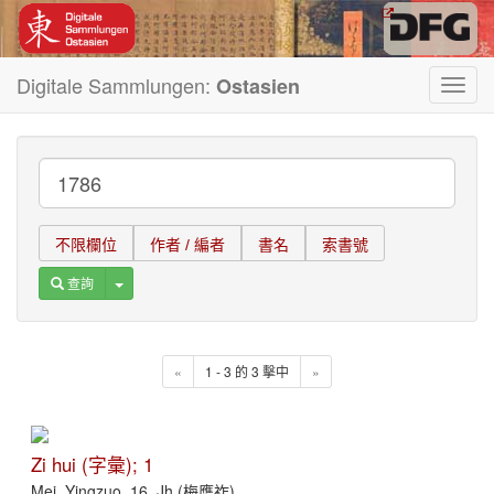
Digitale Sammlungen:
Ostasien
Toggl
navig
不限欄位
作者 / 編者
書名
索書號
Toggle Dropdown
查詢
«
1 - 3 的 3 擊中
»
Zi hui (字彙); 1
Mei, Yingzuo, 16. Jh (梅膺祚)