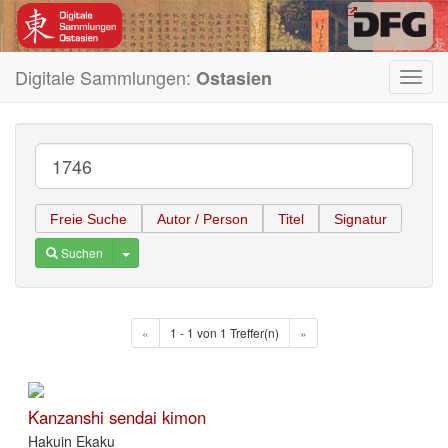
Digitale Sammlungen:
Ostasien
Toggl
navig
Freie Suche
Autor / Person
Titel
Signatur
Toggle Dropdown
Suchen
«
1 - 1 von 1 Treffer(n)
»
Kanzanshi sendai kimon
Hakuin Ekaku