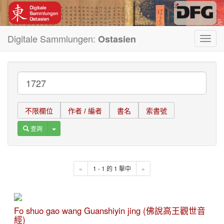
Digitale Sammlungen:
Ostasien
Toggl
navig
不限欄位
作者 / 編者
書名
索書號
Toggle Dropdown
查詢
«
1 - 1 的 1 擊中
»
Fo shuo gao wang Guanshiyin jing (佛說高王觀世音
經)