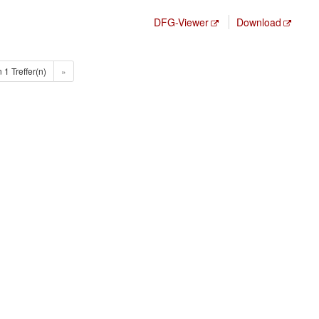
DFG-Viewer
Download
n 1 Treffer(n)
»