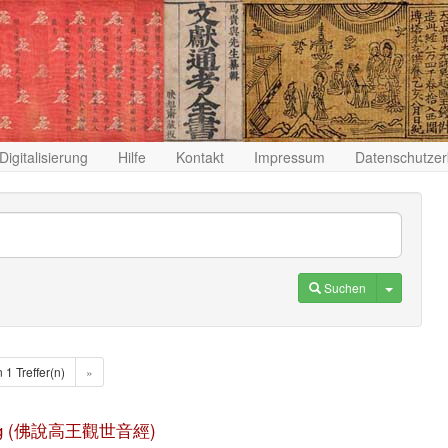
Digitalisierung
Hilfe
Kontakt
Impressum
Datenschutzer
Toggle D
Suchen
n 1 Treffer(n)
»
n jing (佛說高王觀世音經)