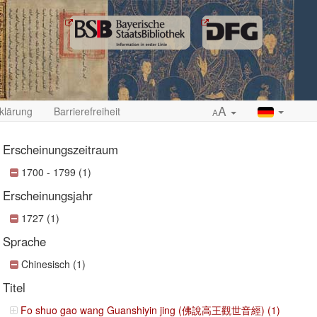
A
klärung
Barrierefreiheit
A
Erscheinungszeitraum
1700 - 1799 (1)
Erscheinungsjahr
ropdown
1727 (1)
Sprache
Chinesisch (1)
Titel
Fo shuo gao wang Guanshiyin jing (佛說高王觀世音經) (1)