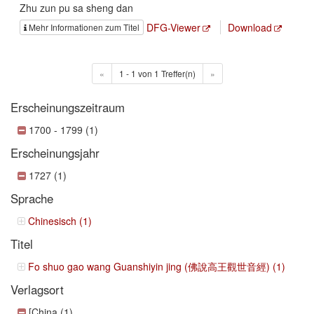
Zhu zun pu sa sheng dan
DFG-Viewer
Download
Mehr Informationen zum Titel
«
1 - 1 von 1 Treffer(n)
»
Erscheinungszeitraum
1700 - 1799 (1)
Erscheinungsjahr
1727 (1)
Sprache
Chinesisch (1)
Titel
Fo shuo gao wang Guanshiyin jing (佛說高王觀世音經) (1)
Verlagsort
[China (1)