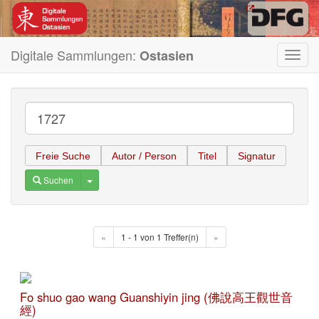
Digitale Sammlungen:
Ostasien
Toggl
navig
Freie Suche
Autor / Person
Titel
Signatur
Toggle Dropdown
Suchen
«
1 - 1 von 1 Treffer(n)
»
Fo shuo gao wang Guanshiyin jing (佛說高王觀世音
經)