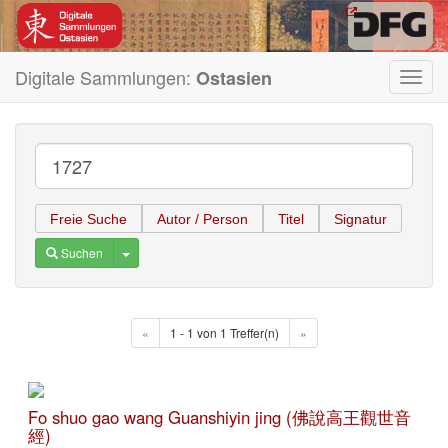
Digitale Sammlungen:
Ostasien
Toggl
navig
Freie Suche
Autor / Person
Titel
Signatur
Toggle Dropdown
Suchen
«
1 - 1 von 1 Treffer(n)
»
Fo shuo gao wang Guanshiyin jing (佛說高王觀世音
經)