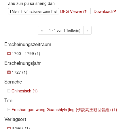
Zhu zun pu sa sheng dan
DFG-Viewer
Download
Mehr Informationen zum Titel
«
1 - 1 von 1 Treffer(n)
»
Erscheinungszeitraum
1700 - 1799 (1)
Erscheinungsjahr
1727 (1)
Sprache
Chinesisch (1)
Titel
Fo shuo gao wang Guanshiyin jing (佛說高王觀世音經) (1)
Verlagsort
[China (1)