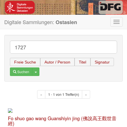
Digitale Sammlungen:
Ostasien
Toggl
navig
Freie Suche
Autor / Person
Titel
Signatur
Toggle Dropdown
Suchen
«
1 - 1 von 1 Treffer(n)
»
Fo shuo gao wang Guanshiyin jing (佛說高王觀世音
經)