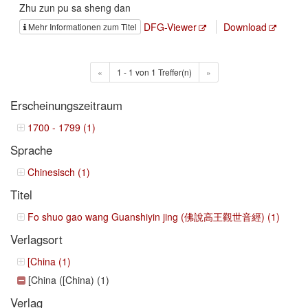
Zhu zun pu sa sheng dan
DFG-Viewer
Download
Mehr Informationen zum Titel
«
1 - 1 von 1 Treffer(n)
»
Erscheinungszeitraum
1700 - 1799 (1)
Sprache
Chinesisch (1)
Titel
Fo shuo gao wang Guanshiyin jing (佛說高王觀世音經) (1)
Verlagsort
[China (1)
[China ([China) (1)
Verlag