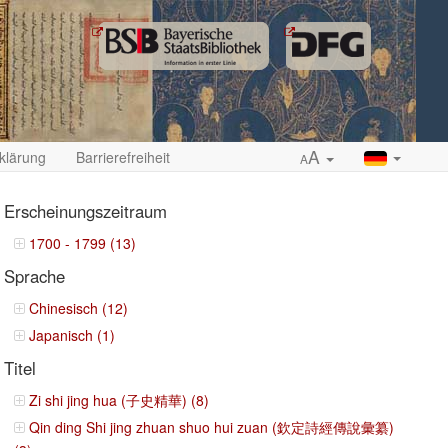
A
klärung
Barrierefreiheit
A
Erscheinungszeitraum
1700 - 1799 (13)
Sprache
ropdown
Chinesisch (12)
Japanisch (1)
Titel
Zi shi jing hua (子史精華) (8)
Qin ding Shi jing zhuan shuo hui zuan (欽定詩經傳說彙纂)