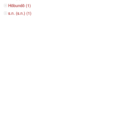
Hōbundō (1)
s.n. (s.n.) (1)