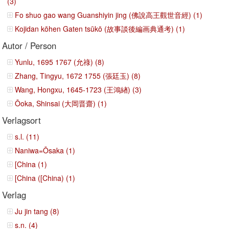
(3)
Fo shuo gao wang Guanshiyin jing (佛說高王觀世音經) (1)
Kojidan kōhen Gaten tsūkō (故事談後編画典通考) (1)
Autor / Person
Yunlu, 1695 1767 (允祿) (8)
Zhang, Tingyu, 1672 1755 (張廷玉) (8)
Wang, Hongxu, 1645-1723 (王鴻緖) (3)
Ōoka, Shinsai (大岡晋齋) (1)
Verlagsort
s.l. (11)
Naniwa=Ōsaka (1)
[China (1)
[China ([China) (1)
Verlag
Ju jin tang (8)
s.n. (4)