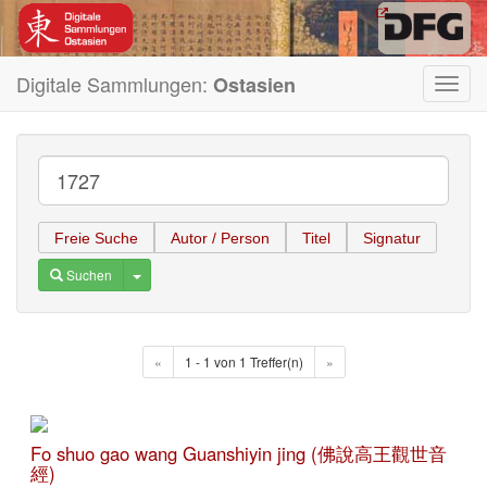
Digitale Sammlungen:
Ostasien
Toggl
navig
Freie Suche
Autor / Person
Titel
Signatur
Toggle Dropdown
Suchen
«
1 - 1 von 1 Treffer(n)
»
Fo shuo gao wang Guanshiyin jing (佛說高王觀世音
經)