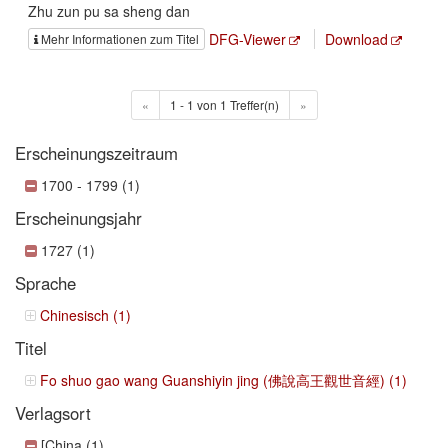
Zhu zun pu sa sheng dan
DFG-Viewer
Download
Mehr Informationen zum Titel
«
1 - 1 von 1 Treffer(n)
»
Erscheinungszeitraum
1700 - 1799 (1)
Erscheinungsjahr
1727 (1)
Sprache
Chinesisch (1)
Titel
Fo shuo gao wang Guanshiyin jing (佛說高王觀世音經) (1)
Verlagsort
[China (1)