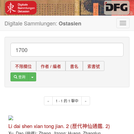
Digitale Sammlungen:
Ostasien
Toggl
navig
不限欄位
作者 / 編者
書名
索書號
Toggle Dropdown
查詢
«
1 - 1 的 1 擊中
»
Li dai shen xian tong jian. 2 (歷代神仙通鑑. 2)
Xu, Dao (徐道); Zhang, Jizong; Huang, Zhanglun