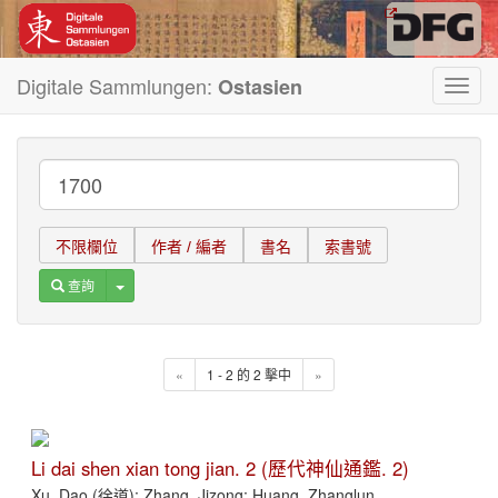
Digitale Sammlungen:
Ostasien
Toggl
navig
不限欄位
作者 / 編者
書名
索書號
Toggle Dropdown
查詢
«
1 - 2 的 2 擊中
»
Li dai shen xian tong jian. 2 (歷代神仙通鑑. 2)
Xu, Dao (徐道); Zhang, Jizong; Huang, Zhanglun