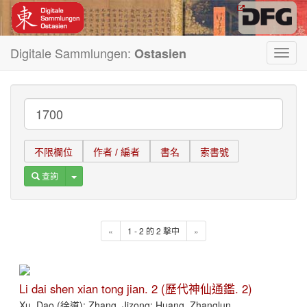
Digitale Sammlungen:
Ostasien
Toggl
navig
不限欄位
作者 / 編者
書名
索書號
Toggle Dropdown
查詢
«
1 - 2 的 2 擊中
»
Li dai shen xian tong jian. 2 (歷代神仙通鑑. 2)
Xu, Dao (徐道); Zhang, Jizong; Huang, Zhanglun