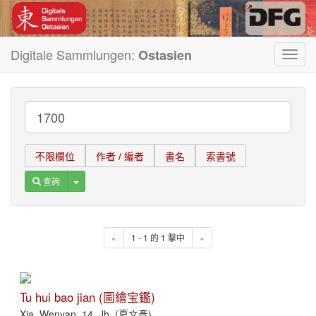
Digitale Sammlungen:
Ostasien
Toggl
navig
不限欄位
作者 / 編者
書名
索書號
Toggle Dropdown
查詢
«
1 - 1 的 1 擊中
»
Tu hui bao jian (圖繪宝鑑)
Xia, Wenyan, 14. Jh. (夏文彥)