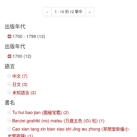
«
1 - 10 的 12 擊中
»
出版年代
1700 - 1799 (12)
出版年代
1700 (12)
語言
中文 (7)
日文 (3)
未知語言 (2)
書名
Tu hui bao jian (圖繪宝鑑) (2)
Banzei goshiki (no) matsu (万歲五色 (の) 松) (1)
Cao xian tang xin bian xiao shi Jing wu zhong (草閒堂新編小
史警寤鐘) (1)