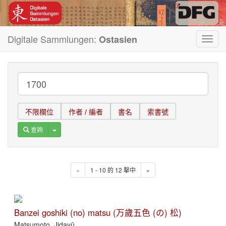
Digitale Sammlungen:
Ostasien
Toggl
navig
不限欄位
作者 / 編者
書名
索書號
Toggle Dropdown
查詢
«
1 - 10 的 12 擊中
»
Banzei goshiki (no) matsu (万歲五色 (の) 松)
Matsumoto, Jidayū