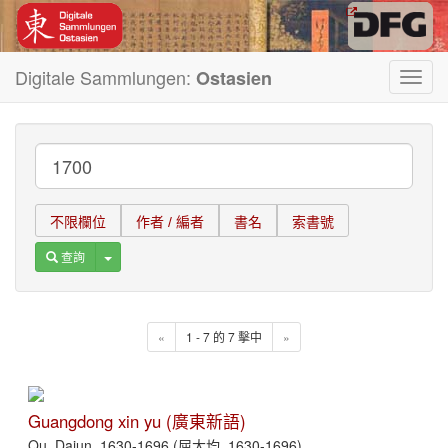
Digitale Sammlungen:
Ostasien
Toggl
navig
不限欄位
作者 / 編者
書名
索書號
Toggle Dropdown
查詢
«
1 - 7 的 7 擊中
»
Guangdong xin yu (廣東新語)
Qu, Dajun, 1630-1696 (屈大均, 1630-1696)