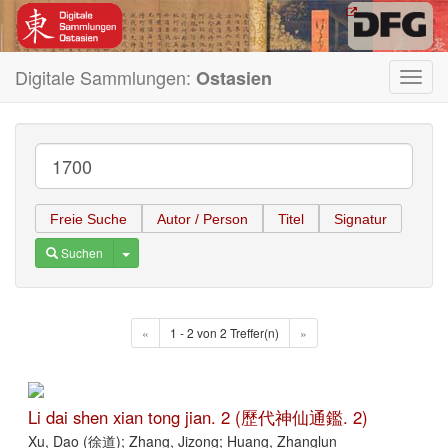
Digitale Sammlungen:
Ostasien
Toggl
navig
Freie Suche
Autor / Person
Titel
Signatur
Toggle Dropdown
Suchen
«
1 - 2 von 2 Treffer(n)
»
Li dai shen xian tong jian. 2 (歷代神仙通鑑. 2)
Xu, Dao (徐道); Zhang, Jizong; Huang, Zhanglun