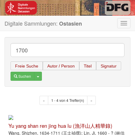
Digitale Sammlungen:
Ostasien
Toggl
navig
Freie Suche
Autor / Person
Titel
Signatur
Toggle Dropdown
Suchen
«
1 - 4 von 4 Treffer(n)
»
Yu yang shan ren jing hua lu (漁洋山人精華錄)
Wang, Shizhen, 1634-1711 (王士禎撰); Lin, Ji, 1660 - ? (林佶