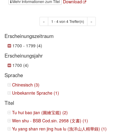
Download
Mehr Informationen zum Titel
«
1 - 4 von 4 Treffer(n)
»
Erscheinungszeitraum
1700 - 1799 (4)
Erscheinungsjahr
1700 (4)
Sprache
Chinesisch (3)
Unbekannte Sprache (1)
Titel
Tu hui bao jian (圖繪宝鑑) (2)
Wen shu - BSB Cod.sin. 2958 (文書) (1)
Yu yang shan ren jing hua lu (漁洋山人精華錄) (1)