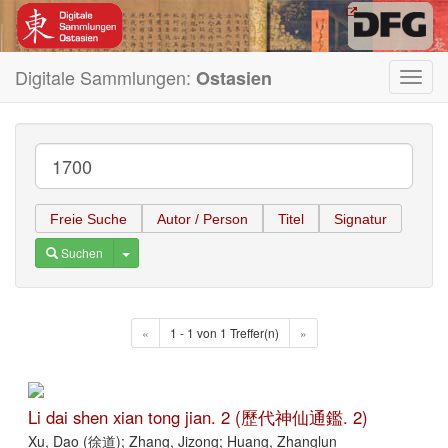
Digitale Sammlungen:
Ostasien
Toggl
navig
Freie Suche
Autor / Person
Titel
Signatur
Toggle Dropdown
Suchen
«
1 - 1 von 1 Treffer(n)
»
Li dai shen xian tong jian. 2 (歷代神仙通鑑. 2)
Xu, Dao (徐道); Zhang, Jizong; Huang, Zhanglun