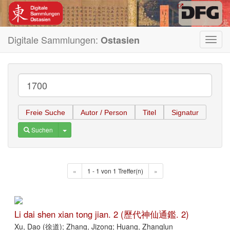
Digitale Sammlungen:
Ostasien
Toggl
navig
Freie Suche
Autor / Person
Titel
Signatur
Toggle Dropdown
Suchen
«
1 - 1 von 1 Treffer(n)
»
Li dai shen xian tong jian. 2 (歷代神仙通鑑. 2)
Xu, Dao (徐道); Zhang, Jizong; Huang, Zhanglun