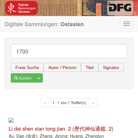
Digitale Sammlungen:
Ostasien
Toggl
navig
Freie Suche
Autor / Person
Titel
Signatur
Toggle Dropdown
Suchen
«
1 - 1 von 1 Treffer(n)
»
Li dai shen xian tong jian. 2 (歷代神仙通鑑. 2)
Xu, Dao (徐道); Zhang, Jizong; Huang, Zhanglun