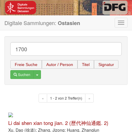
Digitale Sammlungen:
Ostasien
Toggl
navig
Freie Suche
Autor / Person
Titel
Signatur
Toggle Dropdown
Suchen
«
1 - 2 von 2 Treffer(n)
»
Li dai shen xian tong jian. 2 (歷代神仙通鑑. 2)
Xu, Dao (徐道); Zhang, Jizong; Huang, Zhanglun