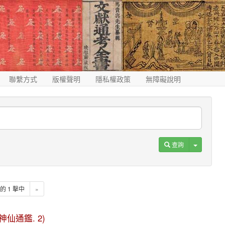
聯繫方式
版權聲明
隱私權政策
無障礙說明
Toggle D
查詢
1 的 1 擊中
»
(歷代神仙通鑑. 2)