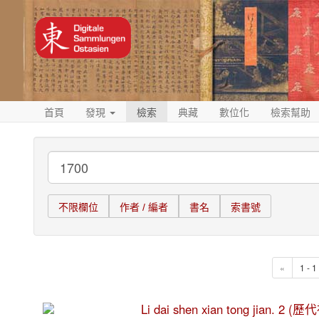
首頁
發現
檢索
典藏
數位化
檢索幫助
不限欄位
作者 / 編者
書名
索書號
«
1 - 
Li dai shen xian tong jian. 2 