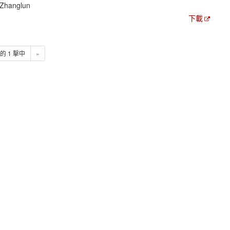
 Zhanglun
下載
1 的 1 擊中
»