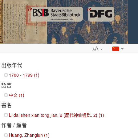
A
A
出版年代
1700 - 1799 (1)
語言
ropdown
中文 (1)
書名
Li dai shen xian tong jian. 2 (歷代神仙通鑑. 2) (1)
作者 / 編者
Huang, Zhanglun (1)